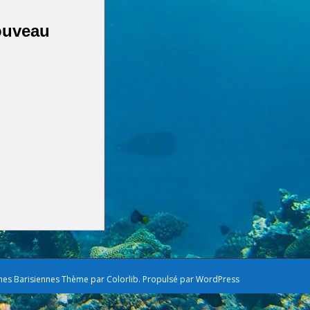
veau
mes Barisiennes Thème par
Colorlib
. Propulsé par
WordPress