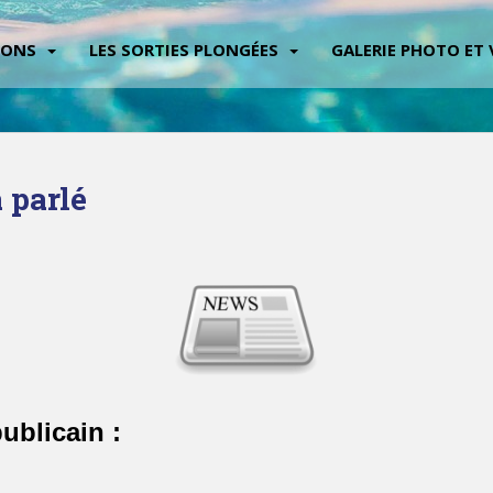
IONS
LES SORTIES PLONGÉES
GALERIE PHOTO ET 
 parlé
ublicain :