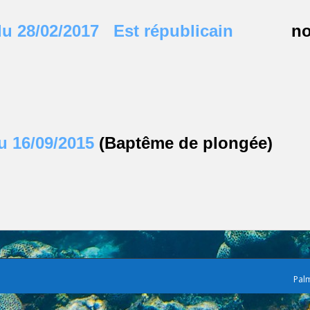
du 28/02/2017 Est républicain
nou
du 16/09/2015
(Baptême de plongée)
Pal