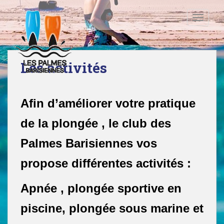
S
k
TOGGLE
i
p
t
o
Les activités
m
a
i
Afin d’améliorer votre pratique
n
c
de la plongée , le club des
o
Palmes Barisiennes vos
n
t
propose différentes activités :
e
n
Apnée , plongée sportive en
t
piscine, plongée sous marine et