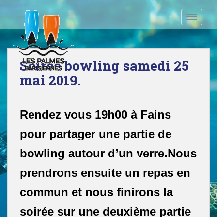
S
k
TOGGLE
i
p
t
o
Soirée bowling samedi 25
m
mai 2019.
a
i
n
Rendez vous 19h00 à Fains
c
o
pour partager une partie de
n
t
bowling autour d’un verre.Nous
e
prendrons ensuite un repas en
n
t
commun et nous finirons la
soirée sur une deuxième partie