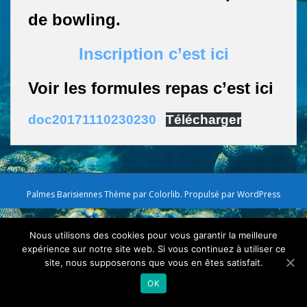
de bowling.
Inscription c’est ici
Voir les formules repas c’est ici
doc20171110230230
Télécharger
Palmes Barisiennes Thème par
Colorlib
. Propulsé par
WordPress
Nous utilisons des cookies pour vous garantir la meilleure
expérience sur notre site web. Si vous continuez à utiliser ce
site, nous supposerons que vous en êtes satisfait.
OK